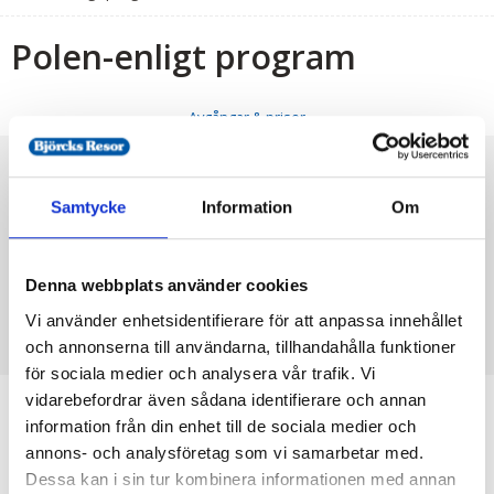
Polen-enligt program
Avgångar & priser
Avgångar & priser
Samtycke
Information
Om
23/8
Buss
Polen, 4 dagar
8
Denna webbplats använder cookies
7 695:-
Boka
Vi använder enhetsidentifierare för att anpassa innehållet
och annonserna till användarna, tillhandahålla funktioner
för sociala medier och analysera vår trafik. Vi
vidarebefordrar även sådana identifierare och annan
Resekalender
information från din enhet till de sociala medier och
annons- och analysföretag som vi samarbetar med.
Dessa kan i sin tur kombinera informationen med annan
23/8