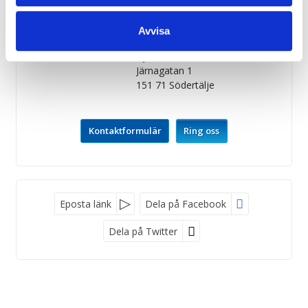
Öppettider:
Vardagar
09 - 17
Avvisa
Adress:
Björcks Resor
Järnagatan 1
151 71
Södertälje
Kontaktformulär
Ring oss
Facebook
Eposta länk
Dela på Facebook
Dela på Twitter
Sociala medier
Nyhetsbrev
Björcks Resor