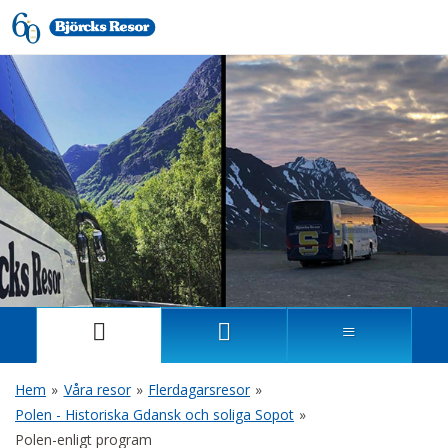
Hem
»
Våra resor
»
Flerdagarsresor
»
Polen - Historiska Gdansk och soliga Sopot
»
Polen-enligt program