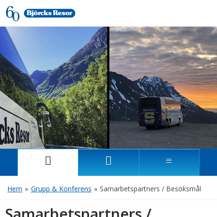
Hem
»
Grupp & Konferens
»
Samarbetspartners / Besöksmål
Samarbetspartners /