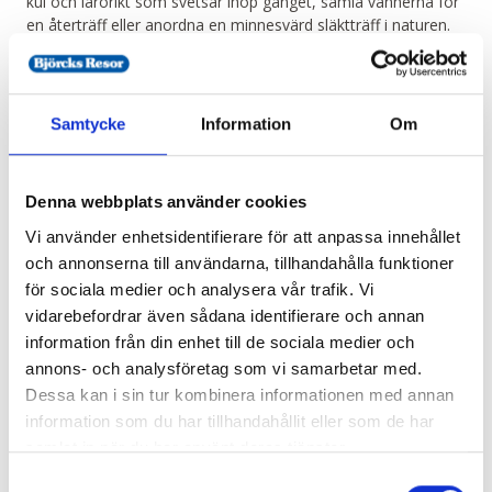
kul och lärorikt som svetsar ihop gänget, samla vännerna för
en återträff eller anordna en minnesvärd släktträff i naturen.
Att träffas, övernatta och göra en trevlig aktivitet tillsammans
skapar minnen för livet. Ibland kan det enklaste bli det mest
minnesvärda. Myssjö gård ligger på ön Myssjö, mitt i n...
Läs mer
Samtycke
Information
Om
Resekalender
Denna webbplats använder cookies
Vi använder enhetsidentifierare för att anpassa innehållet
9/8
och annonserna till användarna, tillhandahålla funktioner
för sociala medier och analysera vår trafik. Vi
Dygnskryssning till Åbo med Glory
vidarebefordrar även sådana identifierare och annan
från 675:-
information från din enhet till de sociala medier och
annons- och analysföretag som vi samarbetar med.
Dessa kan i sin tur kombinera informationen med annan
9/8
information som du har tillhandahållit eller som de har
Birka Gotland - 3-dagarskryssning till Visby
samlat in när du har använt deras tjänster.
från 1 165:-
Samtyckesval