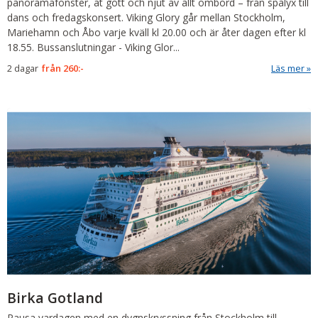
panoramafönster, ät gott och njut av allt ombord – från spalyx till
dans och fredagskonsert. Viking Glory går mellan Stockholm,
Mariehamn och Åbo varje kväll kl 20.00 och är åter dagen efter kl
18.55.
Bussanslutningar
-
Viking Glor...
2 dagar
från
260:-
Läs mer
Birka Gotland
Pausa vardagen med en dygnskryssning från Stockholm till