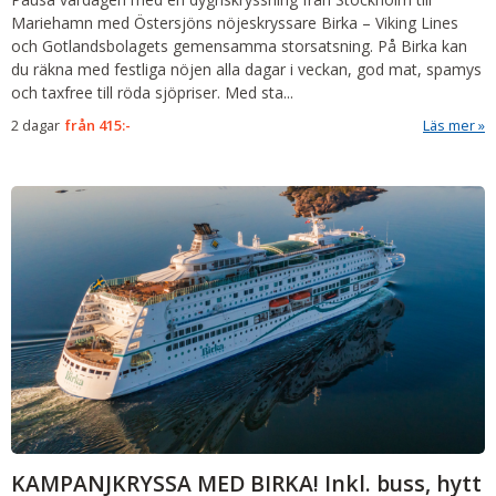
Mariehamn med Östersjöns nöjeskryssare Birka – Viking Lines
och Gotlandsbolagets gemensamma storsatsning. På Birka kan
du räkna med festliga nöjen alla dagar i veckan, god mat, spamys
och taxfree till röda sjöpriser.
Med sta
...
2 dagar
från
415:-
Läs mer
KAMPANJKRYSSA MED BIRKA! Inkl. buss, hytt