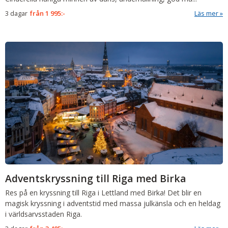
3 dagar
från
1 995:-
Läs mer
Adventskryssning till Riga med Birka
Res på en kryssning till Riga i Lettland med Birka! Det blir en
magisk kryssning i adventstid med massa julkänsla och en heldag
i världsarvsstaden Riga.