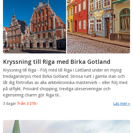
Kryssning till Riga med Birka Gotland
Kryssning till Riga
-
Följ med till Riga i Lettland under en mysig
tredagarskryss med Birka Gotland. Strosa runt i gamla stan och
låt dig förtrollas av alla arkitektoniska mästerverk – eller följ med
på utflykt. Prisvärd shopping, trevliga uteserveringar och
egensinnig charm gör Riga til...
3 dagar
från
3 270:-
Läs mer