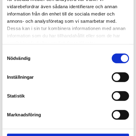
vidarebefordrar även sådana identifierare och annan
information från din enhet till de sociala medier och
annons- och analysföretag som vi samarbetar med.
Dessa kan i sin tur kombinera informationen med annan
information som du har tillhandahållit eller som de har
samlat in när du har använt deras tjänster.
Kryssning till Visby med Birka Gotland
Samtyckesval
Res till Gotland och upptäck Visby
-
Ta Birka Gotland till Visby och
Nödvändig
njut av en härlig kryssning med skärgård, soldäckshäng, god mat,
nöjen och inte minst – en dag i semesterpärlan Visby. Du har
många avgångar att välja på!
Tidtabell Birka Gotland - Visby
-
Inställningar
Avgång från Stockh...
3 dagar
från
1 100:-
Läs mer
Statistik
Marknadsföring