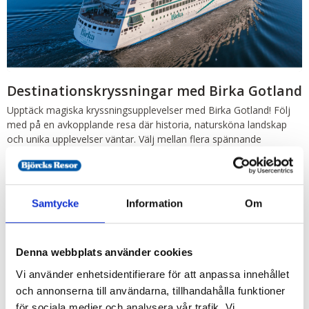
Destinationskryssningar med Birka Gotland
Upptäck magiska kryssningsupplevelser med Birka Gotland! Följ
med på en avkopplande resa där historia, natursköna landskap
och unika upplevelser väntar. Välj mellan flera spännande
kryssningar som tar dig till några av Östersjöns mest fascinerande
destinationer! Vad sägs om en tur till sommarstaden...
3 dagar
från
1 100:-
Läs mer
Samtycke
Information
Om
Denna webbplats använder cookies
Vi använder enhetsidentifierare för att anpassa innehållet
och annonserna till användarna, tillhandahålla funktioner
för sociala medier och analysera vår trafik. Vi