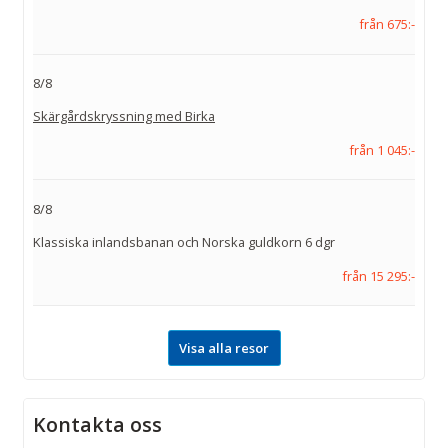
från 675:-
8/8
Skärgårdskryssning med Birka
från 1 045:-
8/8
Klassiska inlandsbanan och Norska guldkorn 6 dgr
från 15 295:-
Visa alla resor
Kontakta oss