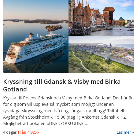
Kryssning till Gdansk & Visby med Birka
Gotland
Kryssa till Polens Gdansk och Visby med Birka Gotland! Det här är
för dig som vill uppleva så mycket som möjligt under en
fyradagarskryssning med två dagslånga strandhugg!
Tidtabell
-
Avgång från Stockholm kl 15.30 (dag 1) Ankomst Gdansk kl 12,
Möjlighet att boka en utflykt. OBS! Utflykt...
4 dagar
från
4 925:-
Läs mer