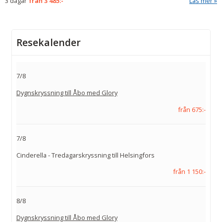
3 dagar
från
3 485:-
Läs mer
Resekalender
7/8
Dygnskryssning till Åbo med Glory
från 675:-
7/8
Cinderella - Tredagarskryssning till Helsingfors
från 1 150:-
8/8
Dygnskryssning till Åbo med Glory