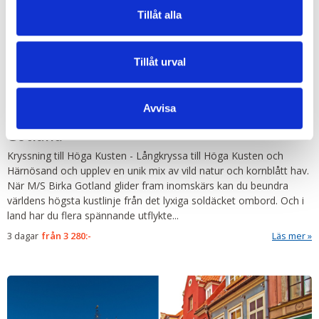
Tillåt alla
Tillåt urval
Avvisa
Kryssning till Höga Kusten med Birka
Gotland
Kryssning till Höga Kusten
-
Långkryssa till Höga Kusten och
Härnösand och upplev en unik mix av vild natur och kornblått hav.
När M/S Birka Gotland glider fram inomskärs kan du beundra
världens högsta kustlinje från det lyxiga soldäcket ombord. Och i
land har du flera spännande utflykte...
3 dagar
från
3 280:-
Läs mer