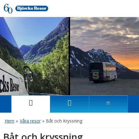
Hem
»
Våra resor
»
Båt och Kryssning
Båt och kryssning