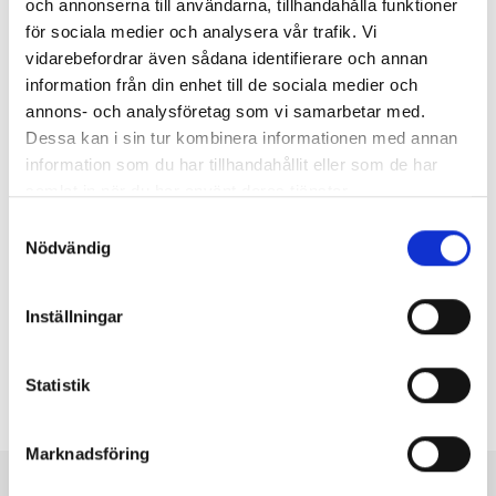
och annonserna till användarna, tillhandahålla funktioner
för sociala medier och analysera vår trafik. Vi
vidarebefordrar även sådana identifierare och annan
information från din enhet till de sociala medier och
annons- och analysföretag som vi samarbetar med.
DAG 2
Dessa kan i sin tur kombinera informationen med annan
information som du har tillhandahållit eller som de har
Efter en välsmakande frukost får vi ännu en stund
samlat in när du har använt deras tjänster.
att på egen hand upptäcka omgivningarna eller
varför inte ta en skön morgonpromenad innan det
Samtyckesval
är dags att påbörja hemfärden. Framåt
Nödvändig
eftermiddagen är vi tillbaka vid hemorten igen.
Inställningar
Statistik
Avgångs- och ankomsttider
Marknadsföring
Avgångar & priser