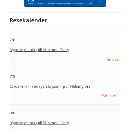
hjalmar 2026 och 2027 vasteras program till butiken uppdaterat 260223.pdf
Resekalender
7/8
Dygnskryssning till Åbo med Glory
från 675:-
7/8
Cinderella - Tredagarskryssning till Helsingfors
från 1 150:-
8/8
Dygnskryssning till Åbo med Glory