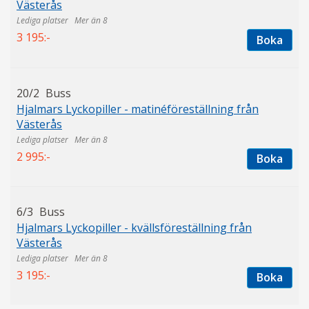
Västerås
Mer än 8
3 195:-
Boka
20/2
Buss
Hjalmars Lyckopiller - matinéföreställning från
Västerås
Mer än 8
2 995:-
Boka
6/3
Buss
Hjalmars Lyckopiller - kvällsföreställning från
Västerås
Mer än 8
3 195:-
Boka