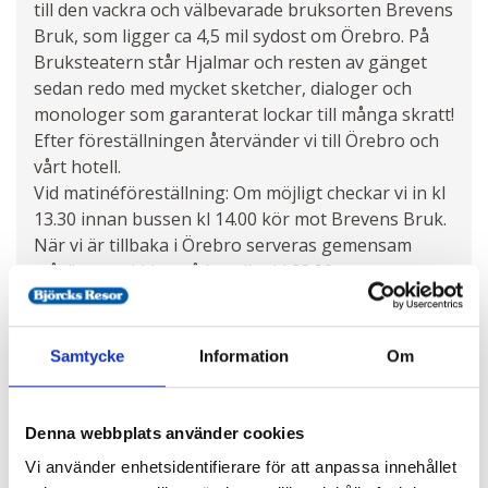
till den vackra och välbevarade bruksorten Brevens
Bruk, som ligger ca 4,5 mil sydost om Örebro. På
Bruksteatern står Hjalmar och resten av gänget
sedan redo med mycket sketcher, dialoger och
monologer som garanterat lockar till många skratt!
Efter föreställningen återvänder vi till Örebro och
vårt hotell.
Vid matinéföreställning: Om möjligt checkar vi in kl
13.30 innan bussen kl 14.00 kör mot Brevens Bruk.
När vi är tillbaka i Örebro serveras gemensam
tvårättersmiddag på hotellet kl 20.00.
Vid kvällsföreställning: Vi checkar in omkring kl
15.00 och äter tvårättersmiddag tillsammans kl
16.30. Avfärd mot Brevens Bruk kl 18.00 och när vi
Samtycke
Information
Om
återvänder till hotellet efter föreställningen står
kaffe/te med nattmacka uppdukad. *
Denna webbplats använder cookies
Vi använder enhetsidentifierare för att anpassa innehållet