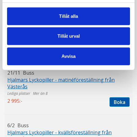
Tillåt alla
31/10
Buss
Hjalmars Lyckopiller - kvällsföreställning från
Västerås
Tillåt urval
Mer än 8
3 195:-
Boka
Avvisa
21/11
Buss
Hjalmars Lyckopiller - matinéföreställning från
Västerås
Mer än 8
2 995:-
Boka
6/2
Buss
Hjalmars Lyckopiller - kvällsföreställning från