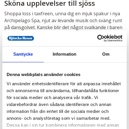
Sköna upplevelser till sjöss
Shoppa loss i taxfreen, unna dig en mjuk spakur i nya
Archipelago Spa, njut av levande musik och sväng runt
på dansgolvet. Kanske blir det något svalkande i baren
innan kvällsshowen brakar loss? Det här är semester
när den är som bäst!
Massor med nöjen
Samtycke
Information
Om
På Birka Gotland bjuds det på härlig underhållning med
show, livemusik och uppträdanden varje kväll.
Denna webbplats använder cookies
Vi använder enhetsidentifierare för att anpassa innehållet
Kryssningsvärdarna ombord kommer att att berätta
och annonserna till användarna, tillhandahålla funktioner
mer om just din eller dina sommardestinationer innan
för sociala medier och analysera vår trafik. Vi
kvällsunderhållningen drar igång. Njut sedan av
vidarebefordrar även sådana identifierare och annan
pianotoner i Seglarbaren eller vacker trubadursång.
information från din enhet till de sociala medier och
Och så klart är dansgolvet öppet med några av
annons- och analysföretag som vi samarbetar med.
Sveriges bästa dansband på scen! Skön stämning och
Dessa kan i sin tur kombinera informationen med annan
magiska skärgårdsvyer, ja det får du på köpet.