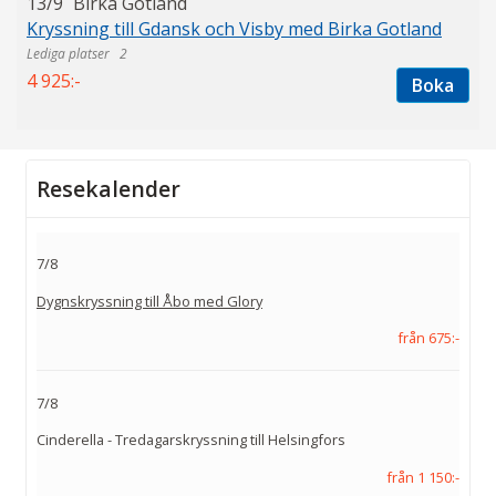
13/9
Birka Gotland
Kryssning till Gdansk och Visby med Birka Gotland
2
4 925:-
Boka
Resekalender
7/8
Dygnskryssning till Åbo med Glory
från 675:-
7/8
Cinderella - Tredagarskryssning till Helsingfors
från 1 150:-