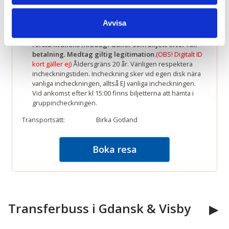
dag 3, Brunchbuffe inkl dryck dag 4, Bussanslutning
(Birka Gotlands ord anslutningstrafik), transferbuss i
Avvisa
Gdansk och Visby samt bränsle-/utsläppstillägg.
OBS!!
Glöm ej lämna menyval kött, fisk eller vegetariskt till
första kvällens middag! Gäller som biljett efter full
betalning. Medtag giltig legitimation
.
(OBS! Digitalt ID
kort gäller ej)
Åldersgräns 20 år. Vänligen respektera
incheckningstiden. Incheckning sker vid egen disk nära
vanliga incheckningen, alltså EJ vanliga incheckningen.
Vid ankomst efter kl 15:00 finns biljetterna att hämta i
gruppincheckningen.
Transportsätt:
Birka Gotland
Boka resa
Transferbuss i Gdansk & Visby