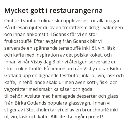
Mycket gott i restaurangerna
Ombord väntar kulinariska upplevelser för alla magar.
På utresan njuter du av en trerättersmiddag i Salongen
och innan ankomst till Gdansk får vi en stor
frukostbuffé. Efter avgång från Gdansk blir vi
serverade en spännande temabuffé inkl. öl, vin, läsk
och kaffe med inspiration av det polska köket, och
innan vi når Visby dag 3 blir vi återigen serverade en
stor frukostbuffé. På hemresan från Visby dukar Birka
Gotland upp en dignande festbuffé, inkl. öl, vin, läsk och
kaffe, innehållande skaldjur men även kött-, fisk- och
vegorätter med smakrika såser och goda
tillbehör. Avsluta med hemlagade desserter och glass
från Birka Gotlands populära glassvagn. Innan vi
stiger av i Stockholm tar vi del av en brunchbuffé inkl.
öl, vin, läsk och kaffe.
Allt detta ingår i priset!