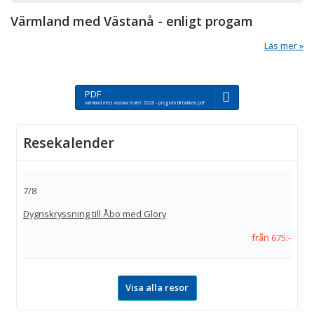
Värmland med Västanå - enligt progam
Läs mer
PDF
varmland med vastana teater 2026 - program till butiken.pdf
Resekalender
7/8
Dygnskryssning till Åbo med Glory
från 675:-
Visa alla resor