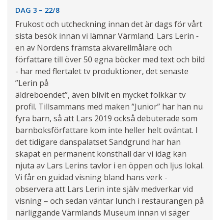
DAG 3 – 22/8
Frukost och utcheckning innan det är dags för vårt
sista besök innan vi lämnar Värmland. Lars Lerin -
en av Nordens främsta akvarellmålare och
författare till över 50 egna böcker med text och bild
- har med flertalet tv produktioner, det senaste
”Lerin på
äldreboendet”, även blivit en mycket folkkär tv
profil. Tillsammans med maken ”Junior” har han nu
fyra barn, så att Lars 2019 också debuterade som
barnboksförfattare kom inte heller helt oväntat. I
det tidigare danspalatset Sandgrund har han
skapat en permanent konsthall där vi idag kan
njuta av Lars Lerins tavlor i en öppen och ljus lokal.
Vi får en guidad visning bland hans verk -
observera att Lars Lerin inte själv medverkar vid
visning – och sedan väntar lunch i restaurangen på
närliggande Värmlands Museum innan vi säger