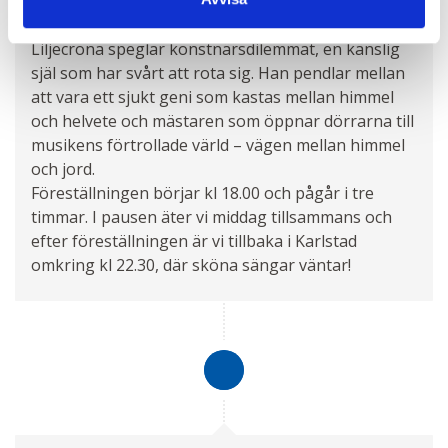
bröderna Liljecrona, i flera roller, men det är den
ömtålige fiolspelaren som är den viktigaste.
Liljecrona speglar konstnärsdilemmat, en känslig
själ som har svårt att rota sig. Han pendlar mellan
att vara ett sjukt geni som kastas mellan himmel
och helvete och mästaren som öppnar dörrarna till
musikens förtrollade värld – vägen mellan himmel
och jord.
Föreställningen börjar kl 18.00 och pågår i tre
timmar. I pausen äter vi middag tillsammans och
efter föreställningen är vi tillbaka i Karlstad
omkring kl 22.30, där sköna sängar väntar!