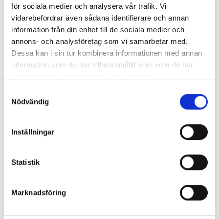
för sociala medier och analysera vår trafik. Vi
vidarebefordrar även sådana identifierare och annan
information från din enhet till de sociala medier och
annons- och analysföretag som vi samarbetar med.
Dessa kan i sin tur kombinera informationen med annan
information som du har tillhandahållit eller som de har
samlat in när du har använt deras tjänster.
Middagsbuffé inspirerad av
Samtyckesval
Nödvändig
skärgården
Till middag blir det en kulinarisk smakresa tillagad från
Inställningar
grunden med fina råvaror och litervis med kärlek.
Middagsbuffé inkl öl, vin, läsk och kaffe samt
frukostbuffé ingår i resans pris!
Statistik
NYHET! Early Boarding ingår för dig
Marknadsföring
som åker buss
Som bussresenär får du något extra – Early Boarding!