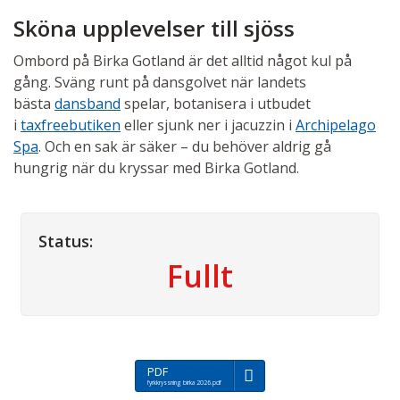
Sköna upplevelser till sjöss
Ombord på Birka Gotland är det alltid något kul på
gång. Sväng runt på dansgolvet när landets
bästa
dansband
spelar, botanisera i utbudet
i
taxfreebutiken
eller sjunk ner i jacuzzin i
Archipelago
Spa
. Och en sak är säker – du behöver aldrig gå
hungrig när du kryssar med Birka Gotland.
Status:
Fullt
PDF
fyrkkryssning birka 2026.pdf