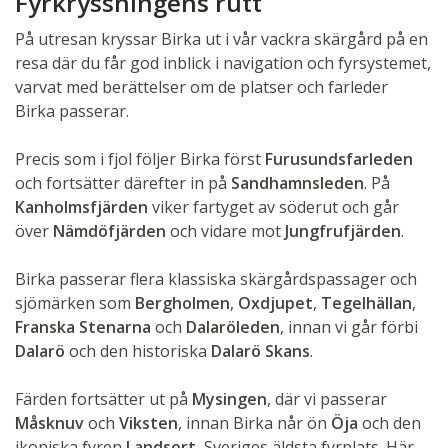
Fyrkryssningens rutt
På utresan kryssar Birka ut i vår vackra skärgård på en
resa där du får god inblick i navigation och fyrsystemet,
varvat med berättelser om de platser och farleder
Birka passerar.
Precis som i fjol följer Birka först
Furusundsfarleden
och fortsätter därefter in på
Sandhamnsleden
. På
Kanholmsfjärden
viker fartyget av söderut och går
över
Nämdöfjärden
och vidare mot
Jungfrufjärden
.
Birka passerar flera klassiska skärgårdspassager och
sjömärken som
Bergholmen
,
Oxdjupet
,
Tegelhällan
,
Franska Stenarna
och
Dalaröleden
, innan vi går förbi
Dalarö
och den historiska
Dalarö Skans
.
Färden fortsätter ut på
Mysingen
, där vi passerar
Måsknuv
och
Viksten
, innan Birka når ön
Öja
och den
ikoniska fyren
Landsort
, Sveriges äldsta fyrplats. Här