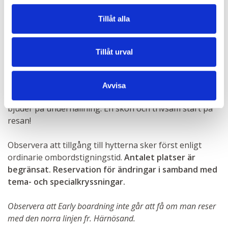
Tillåt alla
Reser du med anslutningsbuss till Birka får du gå
ombord före alla andra, redan vid kl. 15.15 och starta
din kryssning i lugn och ro. Med Early Boarding slipper
Tillåt urval
du köer och kommer ombord tidigare för att starta
kryssningen. Du välkomnas upp på Terrassen där du
kan koppla av, köpa något litet att äta eller något gott
Avvisa
att dricka, samtidigt som våra egna kryssningsvärdar
bjuder på underhållning. En skön och trivsam start på
resan!
Observera att tillgång till hytterna sker först enligt
ordinarie ombordstigningstid.
Antalet platser är
begränsat. Reservation för ändringar i samband med
tema- och specialkryssningar.
Observera att Early boardning inte går att få om man reser
med den norra linjen fr. Härnösand.