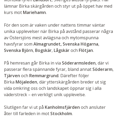
lämnar Birka skärgården och styr ut på öppet hav med
kurs mot
Mariehamn
.
För den som är vaken under nattens timmar väntar
unika upplevelser när Birka på avstånd passerar några
av Östersjöns mest avlägsna och mytomspunna
havsfyrar som
Almagrundet, Svenska Högarna
,
Svenska Björn
,
Bogskär
,
Lågskär
och
Flötjan
.
På hemresan går Birka in via
Söderarmsleden
, där vi
passerar flera spännande fyrar, bland annat
Söderarm
,
Tjärven
och
Remmargrund
. Därefter följer
Birka
Möjaleden
, där ytterskärgården breder ut sig
vida omkring oss och landskapet öppnar sig i alla
väderstreck – en verkligt unik upplevelse.
Slutligen far vi ut på
Kanholmsfjärden
och ansluter
åter till farleden in mot
Stockholm
.