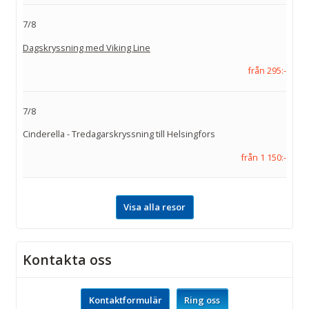
7/8
Dagskryssning med Viking Line
från 295:-
7/8
Cinderella - Tredagarskryssning till Helsingfors
från 1 150:-
Visa alla resor
Kontakta oss
Kontaktformulär
Ring oss