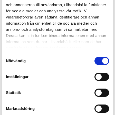
Quality Hotel Grand Falun
och annonserna till användarna, tillhandahålla funktioner
för sociala medier och analysera vår trafik. Vi
Kontakta oss
vidarebefordrar även sådana identifierare och annan
information från din enhet till de sociala medier och
annons- och analysföretag som vi samarbetar med.
Telefon:
08-550 192 15
Dessa kan i sin tur kombinera informationen med annan
Busstrafik:
08-552 452 21
information som du har tillhandahållit eller som de har
E-post:
info@bjorcks.se
samlat in när du har använt deras tjänster.
Samtyckesval
Facebook:
bjorcksresor
Nödvändig
Instagram:
bjorcksresor
Inställningar
Öppettider:
Vardagar
09 - 17
Statistik
Adress:
Björcks Resor
Järnagatan 1
Marknadsföring
151 71
Södertälje