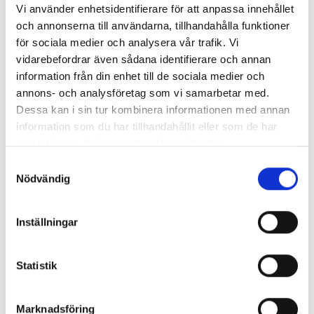
Baltiska Pärlor- enligt
Vi använder enhetsidentifierare för att anpassa innehållet
program
och annonserna till användarna, tillhandahålla funktioner
för sociala medier och analysera vår trafik. Vi
vidarebefordrar även sådana identifierare och annan
Kontakta oss
information från din enhet till de sociala medier och
annons- och analysföretag som vi samarbetar med.
Telefon:
08-550 192 15
Dessa kan i sin tur kombinera informationen med annan
information som du har tillhandahållit eller som de har
Busstrafik:
08-552 452 21
samlat in när du har använt deras tjänster.
E-post:
info@bjorcks.se
Samtyckesval
Nödvändig
Facebook:
bjorcksresor
Instagram:
bjorcksresor
Inställningar
Öppettider:
Vardagar
09 - 17
Statistik
Adress:
Björcks Resor
Marknadsföring
Järnagatan 1