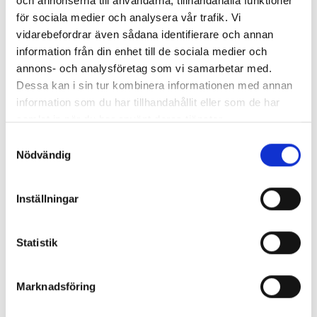
och annonserna till användarna, tillhandahålla funktioner
7/8
för sociala medier och analysera vår trafik. Vi
vidarebefordrar även sådana identifierare och annan
Cinderella - Tredagarskryssning till Helsingfors
information från din enhet till de sociala medier och
från 1 150:-
annons- och analysföretag som vi samarbetar med.
Dessa kan i sin tur kombinera informationen med annan
information som du har tillhandahållit eller som de har
8/8
samlat in när du har använt deras tjänster.
Dygnskryssning till Åbo med Glory
Samtyckesval
från 675:-
Nödvändig
8/8
Inställningar
Skärgårdskryssning med Birka
från 1 045:-
Statistik
8/8
Marknadsföring
Dagskryssning med Viking Line