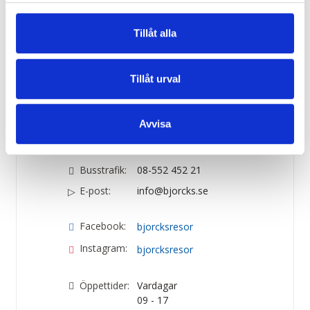
från 295:-
Tillåt alla
Visa alla resor
Tillåt urval
Kontakta oss
Avvisa
Telefon:
08-550 192 15
Busstrafik:
08-552 452 21
E-post:
info@bjorcks.se
Facebook:
bjorcksresor
Instagram:
bjorcksresor
Öppettider:
Vardagar
09 - 17