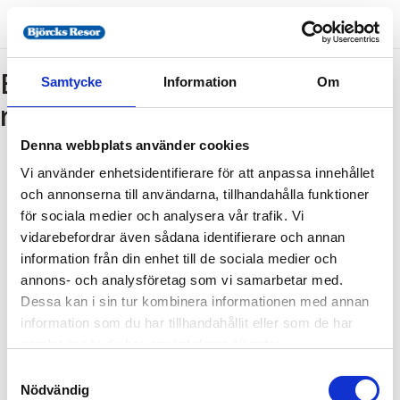
Bokning - Tillbaka till
Samtycke
Information
Om
resebeskrivningen
Denna webbplats använder cookies
Vi använder enhetsidentifierare för att anpassa innehållet
Tillbaka till resebeskrivningen
och annonserna till användarna, tillhandahålla funktioner
1. Antal resenärer och rum
för sociala medier och analysera vår trafik. Vi
2. Personupplysningar
vidarebefordrar även sådana identifierare och annan
information från din enhet till de sociala medier och
3. Betalning
annons- och analysföretag som vi samarbetar med.
Dessa kan i sin tur kombinera informationen med annan
information som du har tillhandahållit eller som de har
Fel
samlat in när du har använt deras tjänster.
Samtyckesval
Paketet kan inte bokas
Nödvändig