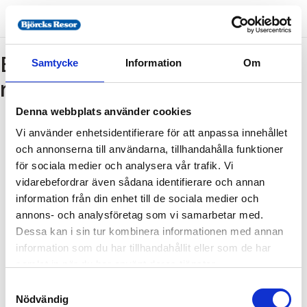
Bokning - Tillbaka till
Samtycke
Information
Om
resebeskrivningen
Denna webbplats använder cookies
Vi använder enhetsidentifierare för att anpassa innehållet
Tillbaka till resebeskrivningen
och annonserna till användarna, tillhandahålla funktioner
1. Antal resenärer och rum
för sociala medier och analysera vår trafik. Vi
2. Personupplysningar
vidarebefordrar även sådana identifierare och annan
information från din enhet till de sociala medier och
3. Betalning
annons- och analysföretag som vi samarbetar med.
Dessa kan i sin tur kombinera informationen med annan
information som du har tillhandahållit eller som de har
Fel
samlat in när du har använt deras tjänster.
Samtyckesval
Paketet kan inte bokas
Nödvändig