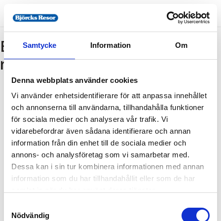
Bokning - Tillbaka till
Samtycke
Information
Om
resebeskrivningen
Denna webbplats använder cookies
Vi använder enhetsidentifierare för att anpassa innehållet
Tillbaka till resebeskrivningen
och annonserna till användarna, tillhandahålla funktioner
1. Antal resenärer och rum
för sociala medier och analysera vår trafik. Vi
2. Personupplysningar
vidarebefordrar även sådana identifierare och annan
information från din enhet till de sociala medier och
3. Betalning
annons- och analysföretag som vi samarbetar med.
Dessa kan i sin tur kombinera informationen med annan
information som du har tillhandahållit eller som de har
Fel
samlat in när du har använt deras tjänster.
Samtyckesval
Paketet kan inte bokas
Nödvändig