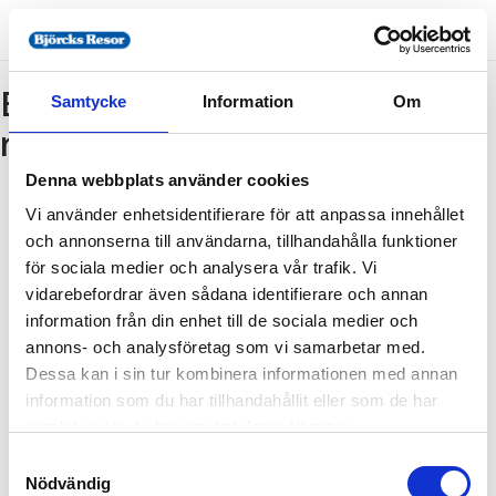
Bokning - Tillbaka till
Samtycke
Information
Om
resebeskrivningen
Denna webbplats använder cookies
Vi använder enhetsidentifierare för att anpassa innehållet
Tillbaka till resebeskrivningen
och annonserna till användarna, tillhandahålla funktioner
1. Antal resenärer och rum
för sociala medier och analysera vår trafik. Vi
2. Personupplysningar
vidarebefordrar även sådana identifierare och annan
information från din enhet till de sociala medier och
3. Betalning
annons- och analysföretag som vi samarbetar med.
Dessa kan i sin tur kombinera informationen med annan
information som du har tillhandahållit eller som de har
Fel
samlat in när du har använt deras tjänster.
Samtyckesval
Paketet kan inte bokas
Nödvändig