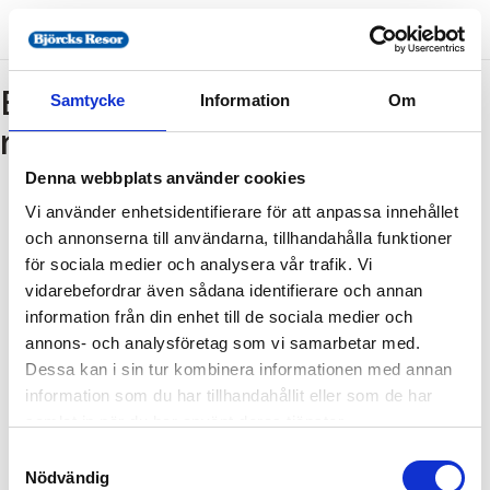
Bokning - Tillbaka till
Samtycke
Information
Om
resebeskrivningen
Denna webbplats använder cookies
Vi använder enhetsidentifierare för att anpassa innehållet
Tillbaka till resebeskrivningen
och annonserna till användarna, tillhandahålla funktioner
1. Antal resenärer och rum
för sociala medier och analysera vår trafik. Vi
2. Personupplysningar
vidarebefordrar även sådana identifierare och annan
information från din enhet till de sociala medier och
3. Betalning
annons- och analysföretag som vi samarbetar med.
Dessa kan i sin tur kombinera informationen med annan
information som du har tillhandahållit eller som de har
Fel
samlat in när du har använt deras tjänster.
Samtyckesval
Paketet kan inte bokas
Nödvändig