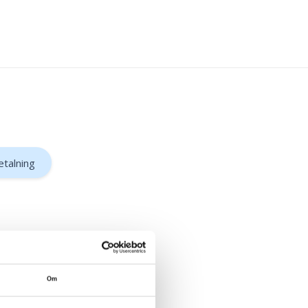
etalning
Om