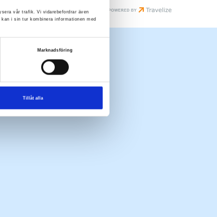
ysera vår trafik. Vi vidarebefordrar även
 kan i sin tur kombinera informationen med
Marknadsföring
Tillåt alla