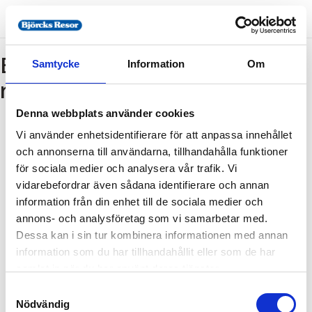
Bokning - Tillbaka till
Samtycke
Information
Om
resebeskrivningen
Denna webbplats använder cookies
Vi använder enhetsidentifierare för att anpassa innehållet
Tillbaka till resebeskrivningen
och annonserna till användarna, tillhandahålla funktioner
1. Antal resenärer och rum
för sociala medier och analysera vår trafik. Vi
2. Personupplysningar
vidarebefordrar även sådana identifierare och annan
information från din enhet till de sociala medier och
3. Betalning
annons- och analysföretag som vi samarbetar med.
Dessa kan i sin tur kombinera informationen med annan
information som du har tillhandahållit eller som de har
Fel
samlat in när du har använt deras tjänster.
Samtyckesval
Paketet kan inte bokas
Nödvändig