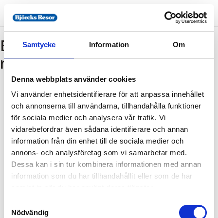
Bokning - Tillbaka till
Samtycke
Information
Om
resebeskrivningen
Denna webbplats använder cookies
Vi använder enhetsidentifierare för att anpassa innehållet
Tillbaka till resebeskrivningen
och annonserna till användarna, tillhandahålla funktioner
1. Antal resenärer och rum
för sociala medier och analysera vår trafik. Vi
2. Personupplysningar
vidarebefordrar även sådana identifierare och annan
information från din enhet till de sociala medier och
3. Betalning
annons- och analysföretag som vi samarbetar med.
Dessa kan i sin tur kombinera informationen med annan
information som du har tillhandahållit eller som de har
Fel
samlat in när du har använt deras tjänster.
Samtyckesval
Paketet kan inte bokas
Nödvändig