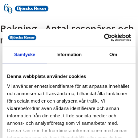
Bokning - Antal resenärer och
rum
Samtycke
Information
Om
Tillbaka till resebeskrivningen
1. Antal resenärer och rum
Denna webbplats använder cookies
2. Personupplysningar
Vi använder enhetsidentifierare för att anpassa innehållet
3. Betalning
och annonserna till användarna, tillhandahålla funktioner
för sociala medier och analysera vår trafik. Vi
vidarebefordrar även sådana identifierare och annan
Vald resa
information från din enhet till de sociala medier och
annons- och analysföretag som vi samarbetar med.
Destination:
Dessa kan i sin tur kombinera informationen med annan
Visingsö
information som du har tillhandahållit eller som de har