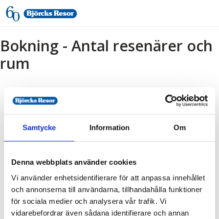
Bokning - Antal resenärer och
rum
Tillbaka till resebeskrivningen
1. Antal resenärer och rum
Samtycke
Information
Om
2. Personupplysningar
3. Betalning
Denna webbplats använder cookies
Vi använder enhetsidentifierare för att anpassa innehållet
Vald resa
och annonserna till användarna, tillhandahålla funktioner
för sociala medier och analysera vår trafik. Vi
Destination:
vidarebefordrar även sådana identifierare och annan
Hjalmars Lyckopiller - matinéföreställning från Västerås