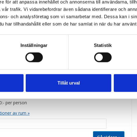
e för att anpassa innehållet och annonserna till användarna, tillh
g med kaffe på hotellet. Frukostbuffé, Biljett till "Hjalmars
Bruksteatern i Brevens bruk. *
vår trafik. Vi vidarebefordrar även sådana identifierare och anna
nnons- och analysföretag som vi samarbetar med. Dessa kan i sin
vällsföreställning ingår även nattmacka med kaffe/te när vi
har tillhandahållit eller som de har samlat in när du har använt 
ellet.
Inställningar
Statistik
on
 Dubbelrum
uderat i resan
Tillåt urval
 Enkelrum
:- per person
tioner av rum »