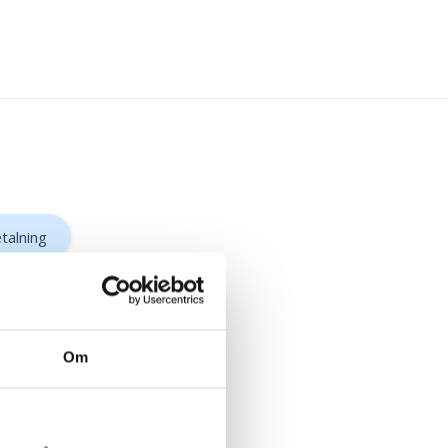
talning
Om