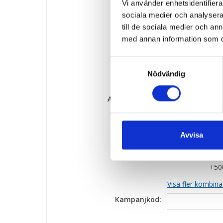
Vi använder enhetsidentifierar
Tvårätters midda
Lyckopiller" på 
sociala medier och analysera 
till de sociala medier och a
* På resor med k
med annan information som du 
är tillbaka på hot
Samtyckesval
Nödvändig
Grundpris:
3 195:-
per pers
Antal personer:
Rum:
1 x
Inkl
Avvisa
2 x
+500
Visa fler kombina
Kampanjkod: