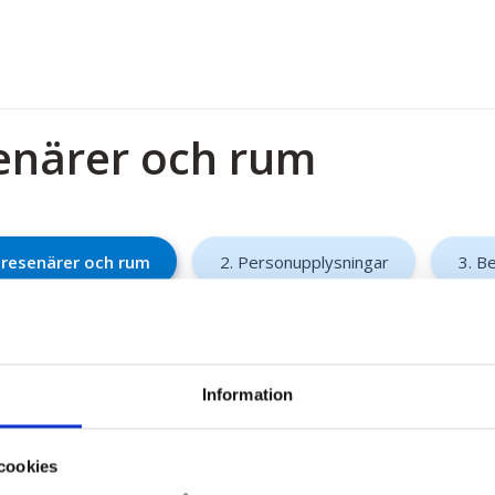
senärer och rum
l resenärer och rum
2. Personupplysningar
3. Be
Information
ller - kvällsföreställning från Västerås
027
cookies
e med del i tvåbäddsrum på Clarion Hotel Örebro.