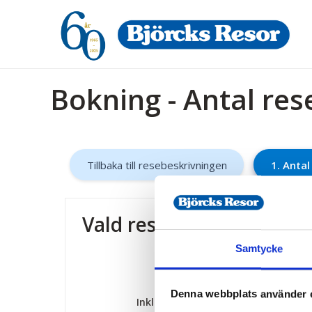
Bokning - Antal re
Tillbaka till resebeskrivningen
1. Anta
Vald resa
Samtycke
Destination:
Hjalmars Lyckopi
Period:
6 - 7 februari 2
Denna webbplats använder 
Inkluderat i resan:
Bussresa, Boend