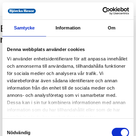
Bokning - Tillbaka till
Samtycke
Information
Om
resebeskrivningen
Denna webbplats använder cookies
Vi använder enhetsidentifierare för att anpassa innehållet
Tillbaka till resebeskrivningen
och annonserna till användarna, tillhandahålla funktioner
1. Antal resenärer och rum
för sociala medier och analysera vår trafik. Vi
2. Personupplysningar
vidarebefordrar även sådana identifierare och annan
information från din enhet till de sociala medier och
3. Betalning
annons- och analysföretag som vi samarbetar med.
Dessa kan i sin tur kombinera informationen med annan
information som du har tillhandahållit eller som de har
Fel
samlat in när du har använt deras tjänster.
Samtyckesval
Paketet kan inte bokas
Nödvändig