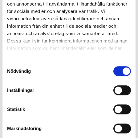
och annonserna till användarna, tillhandahålla funktioner
för sociala medier och analysera vår trafik. Vi
Vald resa
vidarebefordrar även sådana identifierare och annan
information från din enhet till de sociala medier och
Destination:
annons- och analysföretag som vi samarbetar med.
Lyckliga Finland 6 dagar
Dessa kan i sin tur kombinera informationen med annan
Period:
information som du har tillhandahållit eller som de har
16 - 21 augusti 2026
samlat in när du har använt deras tjänster.
Inkluderat i resan:
Samtyckesval
Bussresa, del i tvåbäddsrum på angivna hotell, båtresa
Nödvändig
Helsingfors- Stockholm med del i utsides tvåbäddshytt,
fem x frukost, fem x middag - antingen serverad eller i
bufféform, båtresa Umeå-Vasa med lunchbuffé i form av
Inställningar
Skärgårdsbord ombord, I programmet förekommande
utflykter, guidningar och entréer. Reseledare. OBS! Medtag
giltigt pass, körkort eller id-kort OBS!
Statistik
Grundpris:
Marknadsföring
14 095:-
per person