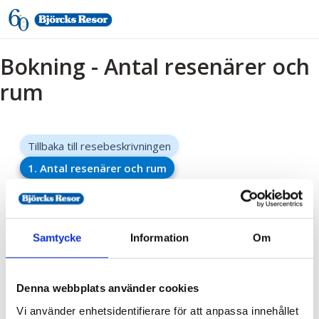
Bokning - Antal resenärer och
rum
Tillbaka till resebeskrivningen
1. Antal resenärer och rum
2. Personupplysningar
3. Betalning
Samtycke
Information
Om
Bokningen är på förfrågan, vi återkommer snarast
möjligt med besked om plats kunnat ordnas.
Denna webbplats använder cookies
Vi använder enhetsidentifierare för att anpassa innehållet