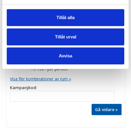
Antal personer:
Tillåt alla
Rum:
1 x Dubbelrum+ utsideshytt (A4T-
hytt hemresan)
Tillåt urval
Inkluderat i resan
Avvisa
2 x Enkelrum+ utsideshytt(A4T-hytt
hemresan)
+3 150:- per person
Visa fler kombinationer av rum »
Kampanjkod: