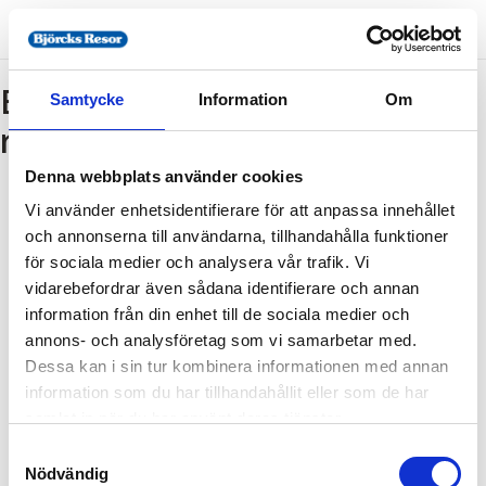
Bokning - Tillbaka till
Samtycke
Information
Om
resebeskrivningen
Denna webbplats använder cookies
Vi använder enhetsidentifierare för att anpassa innehållet
Tillbaka till resebeskrivningen
och annonserna till användarna, tillhandahålla funktioner
1. Antal resenärer och rum
för sociala medier och analysera vår trafik. Vi
2. Personupplysningar
vidarebefordrar även sådana identifierare och annan
information från din enhet till de sociala medier och
3. Betalning
annons- och analysföretag som vi samarbetar med.
Dessa kan i sin tur kombinera informationen med annan
information som du har tillhandahållit eller som de har
Fel
samlat in när du har använt deras tjänster.
Samtyckesval
Paketet kan inte bokas
Nödvändig