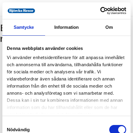
Bokning - Tillbaka till
Samtycke
Information
Om
resebeskrivningen
Denna webbplats använder cookies
Vi använder enhetsidentifierare för att anpassa innehållet
Tillbaka till resebeskrivningen
och annonserna till användarna, tillhandahålla funktioner
1. Antal resenärer och rum
för sociala medier och analysera vår trafik. Vi
2. Personupplysningar
vidarebefordrar även sådana identifierare och annan
information från din enhet till de sociala medier och
3. Betalning
annons- och analysföretag som vi samarbetar med.
Dessa kan i sin tur kombinera informationen med annan
information som du har tillhandahållit eller som de har
Fel
samlat in när du har använt deras tjänster.
Samtyckesval
Paketet kan inte bokas
Nödvändig