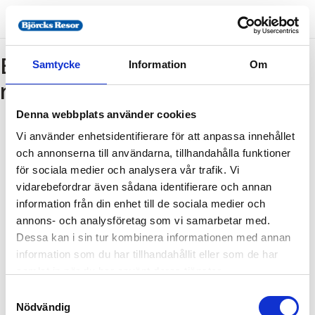
Bokning - Tillbaka till
Samtycke
Information
Om
resebeskrivningen
Denna webbplats använder cookies
Vi använder enhetsidentifierare för att anpassa innehållet
Tillbaka till resebeskrivningen
och annonserna till användarna, tillhandahålla funktioner
1. Antal resenärer och rum
för sociala medier och analysera vår trafik. Vi
2. Personupplysningar
vidarebefordrar även sådana identifierare och annan
information från din enhet till de sociala medier och
3. Betalning
annons- och analysföretag som vi samarbetar med.
Dessa kan i sin tur kombinera informationen med annan
information som du har tillhandahållit eller som de har
Fel
samlat in när du har använt deras tjänster.
Samtyckesval
Paketet kan inte bokas
Nödvändig