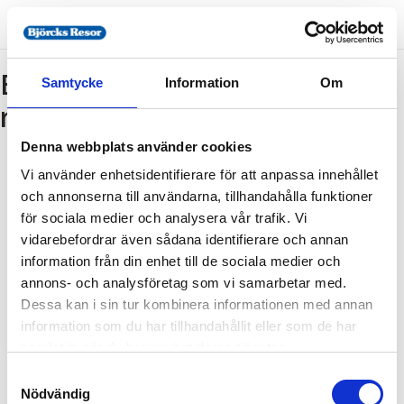
Bokning - Tillbaka till
Samtycke
Information
Om
resebeskrivningen
Denna webbplats använder cookies
Vi använder enhetsidentifierare för att anpassa innehållet
Tillbaka till resebeskrivningen
och annonserna till användarna, tillhandahålla funktioner
1. Antal resenärer och rum
för sociala medier och analysera vår trafik. Vi
2. Personupplysningar
vidarebefordrar även sådana identifierare och annan
information från din enhet till de sociala medier och
3. Betalning
annons- och analysföretag som vi samarbetar med.
Dessa kan i sin tur kombinera informationen med annan
information som du har tillhandahållit eller som de har
Fel
samlat in när du har använt deras tjänster.
Samtyckesval
Paketet kan inte bokas
Nödvändig