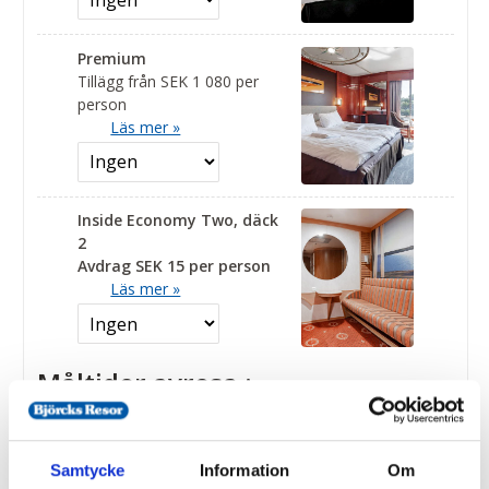
Premium
Tillägg från SEK 1 080 per
person
Läs mer »
Inside Economy Two, däck
2
Avdrag SEK 15 per person
Läs mer »
Måltider avresa :
Ostronpaket samt
bordsreservation i
Samtycke
Information
Om
Panoramabaren.