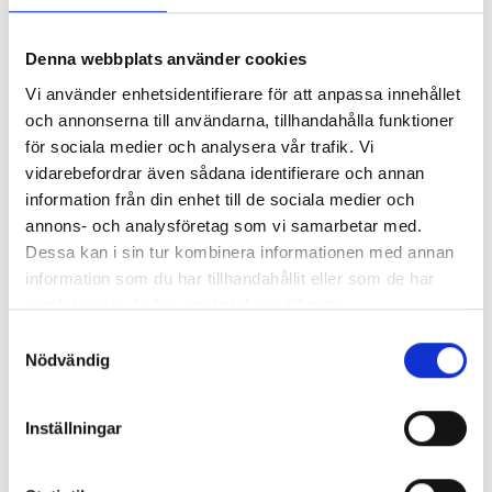
Denna webbplats använder cookies
Resenär 1: Tillägg 179:-
Kopiera val till övriga resenärer ↓
Vi använder enhetsidentifierare för att anpassa innehållet
och annonserna till användarna, tillhandahålla funktioner
för sociala medier och analysera vår trafik. Vi
Resenär 2: Tillägg 179:-
vidarebefordrar även sådana identifierare och annan
information från din enhet till de sociala medier och
Charkpaket samt
annons- och analysföretag som vi samarbetar med.
bordsreservation i
Dessa kan i sin tur kombinera informationen med annan
Panoramabaren.
information som du har tillhandahållit eller som de har
samlat in när du har använt deras tjänster.
Resenär 1: Tillägg 249:-
Samtyckesval
Kopiera val till övriga resenärer ↓
Nödvändig
Resenär 2: Tillägg 249:-
Inställningar
Vegetariskt paket samt