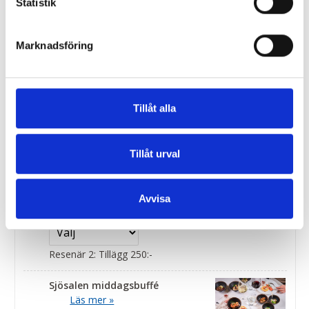
bordsreservation i
Statistik
Panoramabaren.
Marknadsföring
Resenär 1: Tillägg 249:-
Kopiera val till övriga resenärer ↓
Tillåt alla
Resenär 2: Tillägg 249:-
Värdekupong Salongen
Tillåt urval
Resenär 1: Tillägg 250:-
Avvisa
Kopiera val till övriga resenärer ↓
Resenär 2: Tillägg 250:-
Sjösalen middagsbuffé
Läs mer »