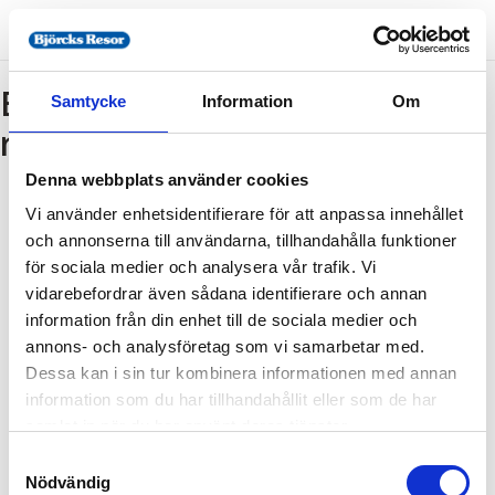
Bokning - Tillbaka till
Samtycke
Information
Om
resebeskrivningen
Denna webbplats använder cookies
Vi använder enhetsidentifierare för att anpassa innehållet
Tillbaka till resebeskrivningen
och annonserna till användarna, tillhandahålla funktioner
1. Antal resenärer och rum
för sociala medier och analysera vår trafik. Vi
2. Personupplysningar
vidarebefordrar även sådana identifierare och annan
information från din enhet till de sociala medier och
3. Betalning
annons- och analysföretag som vi samarbetar med.
Dessa kan i sin tur kombinera informationen med annan
information som du har tillhandahållit eller som de har
Fel
samlat in när du har använt deras tjänster.
Samtyckesval
Paketet kan inte bokas
Nödvändig