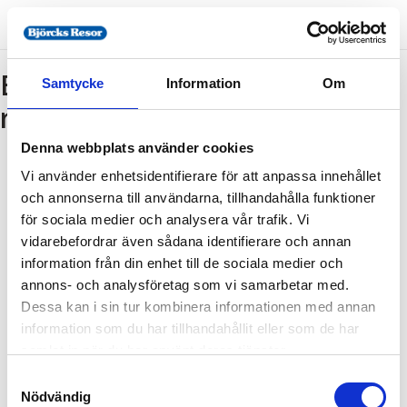
Bokning - Tillbaka till
Samtycke
Information
Om
resebeskrivningen
Denna webbplats använder cookies
Vi använder enhetsidentifierare för att anpassa innehållet
Tillbaka till resebeskrivningen
och annonserna till användarna, tillhandahålla funktioner
1. Antal resenärer och rum
för sociala medier och analysera vår trafik. Vi
2. Personupplysningar
vidarebefordrar även sådana identifierare och annan
information från din enhet till de sociala medier och
3. Betalning
annons- och analysföretag som vi samarbetar med.
Dessa kan i sin tur kombinera informationen med annan
information som du har tillhandahållit eller som de har
Fel
samlat in när du har använt deras tjänster.
Samtyckesval
Paketet kan inte bokas
Nödvändig