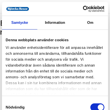
Bokning - Tillbaka till
Samtycke
Information
Om
resebeskrivningen
Denna webbplats använder cookies
Vi använder enhetsidentifierare för att anpassa innehållet
Tillbaka till resebeskrivningen
och annonserna till användarna, tillhandahålla funktioner
1. Antal resenärer och rum
för sociala medier och analysera vår trafik. Vi
2. Personupplysningar
vidarebefordrar även sådana identifierare och annan
information från din enhet till de sociala medier och
3. Betalning
annons- och analysföretag som vi samarbetar med.
Dessa kan i sin tur kombinera informationen med annan
information som du har tillhandahållit eller som de har
Fel
samlat in när du har använt deras tjänster.
Samtyckesval
Paketet kan inte bokas
Nödvändig