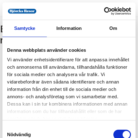
Bokning - Tillbaka till
Samtycke
Information
Om
resebeskrivningen
Denna webbplats använder cookies
Vi använder enhetsidentifierare för att anpassa innehållet
Tillbaka till resebeskrivningen
och annonserna till användarna, tillhandahålla funktioner
1. Antal resenärer och rum
för sociala medier och analysera vår trafik. Vi
2. Personupplysningar
vidarebefordrar även sådana identifierare och annan
information från din enhet till de sociala medier och
3. Betalning
annons- och analysföretag som vi samarbetar med.
Dessa kan i sin tur kombinera informationen med annan
information som du har tillhandahållit eller som de har
Fel
samlat in när du har använt deras tjänster.
Samtyckesval
Paketet kan inte bokas
Nödvändig