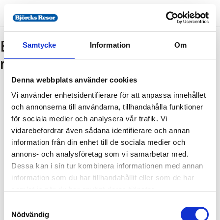
Bokning - Tillbaka till
Samtycke
Information
Om
resebeskrivningen
Denna webbplats använder cookies
Vi använder enhetsidentifierare för att anpassa innehållet
Tillbaka till resebeskrivningen
och annonserna till användarna, tillhandahålla funktioner
1. Antal resenärer och rum
för sociala medier och analysera vår trafik. Vi
2. Personupplysningar
vidarebefordrar även sådana identifierare och annan
information från din enhet till de sociala medier och
3. Betalning
annons- och analysföretag som vi samarbetar med.
Dessa kan i sin tur kombinera informationen med annan
information som du har tillhandahållit eller som de har
Fel
samlat in när du har använt deras tjänster.
Samtyckesval
Paketet kan inte bokas
Nödvändig