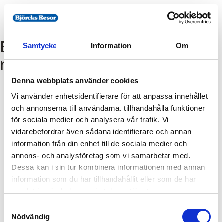
Bokning - Tillbaka till
Samtycke
Information
Om
resebeskrivningen
Denna webbplats använder cookies
Vi använder enhetsidentifierare för att anpassa innehållet
Tillbaka till resebeskrivningen
och annonserna till användarna, tillhandahålla funktioner
1. Antal resenärer och rum
för sociala medier och analysera vår trafik. Vi
2. Personupplysningar
vidarebefordrar även sådana identifierare och annan
information från din enhet till de sociala medier och
3. Betalning
annons- och analysföretag som vi samarbetar med.
Dessa kan i sin tur kombinera informationen med annan
information som du har tillhandahållit eller som de har
Fel
samlat in när du har använt deras tjänster.
Samtyckesval
Paketet kan inte bokas
Nödvändig