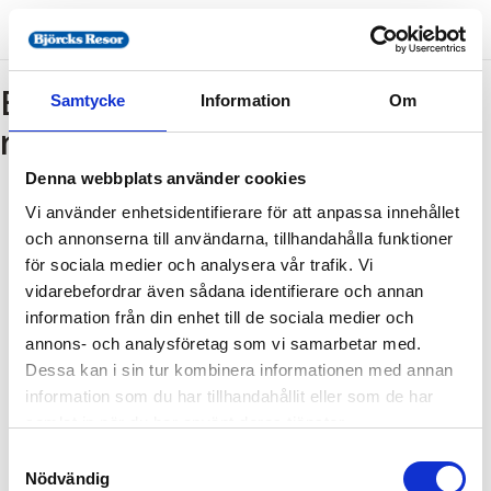
Bokning - Tillbaka till
Samtycke
Information
Om
resebeskrivningen
Denna webbplats använder cookies
Vi använder enhetsidentifierare för att anpassa innehållet
Tillbaka till resebeskrivningen
och annonserna till användarna, tillhandahålla funktioner
1. Antal resenärer och rum
för sociala medier och analysera vår trafik. Vi
2. Personupplysningar
vidarebefordrar även sådana identifierare och annan
information från din enhet till de sociala medier och
3. Betalning
annons- och analysföretag som vi samarbetar med.
Dessa kan i sin tur kombinera informationen med annan
information som du har tillhandahållit eller som de har
Fel
samlat in när du har använt deras tjänster.
Samtyckesval
Paketet kan inte bokas
Nödvändig