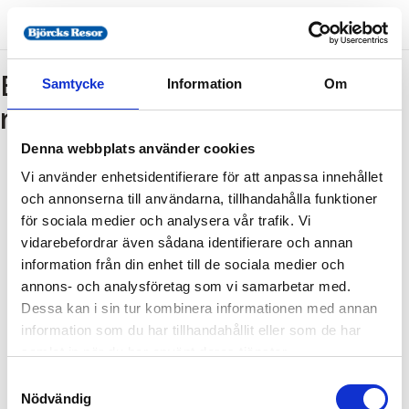
Bokning - Tillbaka till
Samtycke
Information
Om
resebeskrivningen
Denna webbplats använder cookies
Vi använder enhetsidentifierare för att anpassa innehållet
Tillbaka till resebeskrivningen
och annonserna till användarna, tillhandahålla funktioner
1. Antal resenärer och rum
för sociala medier och analysera vår trafik. Vi
2. Personupplysningar
vidarebefordrar även sådana identifierare och annan
information från din enhet till de sociala medier och
3. Betalning
annons- och analysföretag som vi samarbetar med.
Dessa kan i sin tur kombinera informationen med annan
information som du har tillhandahållit eller som de har
Fel
samlat in när du har använt deras tjänster.
Samtyckesval
Paketet kan inte bokas
Nödvändig