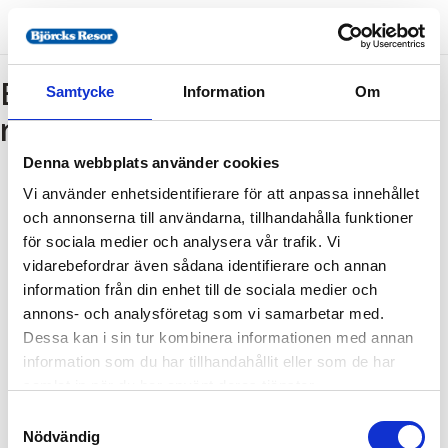
Bokning - Tillbaka till
Samtycke
Information
Om
resebeskrivningen
Denna webbplats använder cookies
Vi använder enhetsidentifierare för att anpassa innehållet
Tillbaka till resebeskrivningen
och annonserna till användarna, tillhandahålla funktioner
1. Antal resenärer och rum
för sociala medier och analysera vår trafik. Vi
2. Personupplysningar
vidarebefordrar även sådana identifierare och annan
information från din enhet till de sociala medier och
3. Betalning
annons- och analysföretag som vi samarbetar med.
Dessa kan i sin tur kombinera informationen med annan
information som du har tillhandahållit eller som de har
Fel
samlat in när du har använt deras tjänster.
Samtyckesval
Paketet kan inte bokas
Nödvändig