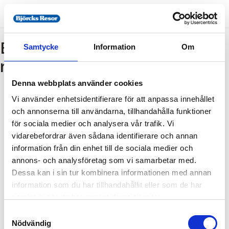
Bokning - Tillbaka till
Samtycke
Information
Om
resebeskrivningen
Denna webbplats använder cookies
Vi använder enhetsidentifierare för att anpassa innehållet
Tillbaka till resebeskrivningen
och annonserna till användarna, tillhandahålla funktioner
1. Antal resenärer och rum
för sociala medier och analysera vår trafik. Vi
2. Personupplysningar
vidarebefordrar även sådana identifierare och annan
information från din enhet till de sociala medier och
3. Betalning
annons- och analysföretag som vi samarbetar med.
Dessa kan i sin tur kombinera informationen med annan
information som du har tillhandahållit eller som de har
Fel
samlat in när du har använt deras tjänster.
Samtyckesval
Paketet kan inte bokas
Nödvändig