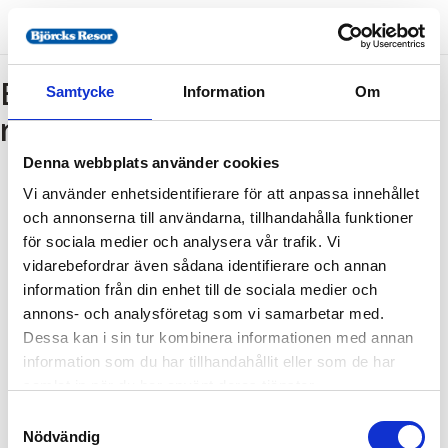
Bokning - Tillbaka till
Samtycke
Information
Om
resebeskrivningen
Denna webbplats använder cookies
Vi använder enhetsidentifierare för att anpassa innehållet
Tillbaka till resebeskrivningen
och annonserna till användarna, tillhandahålla funktioner
1. Antal resenärer och rum
för sociala medier och analysera vår trafik. Vi
2. Personupplysningar
vidarebefordrar även sådana identifierare och annan
information från din enhet till de sociala medier och
3. Betalning
annons- och analysföretag som vi samarbetar med.
Dessa kan i sin tur kombinera informationen med annan
information som du har tillhandahållit eller som de har
Fel
samlat in när du har använt deras tjänster.
Samtyckesval
Paketet kan inte bokas
Nödvändig