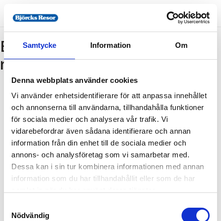
Bokning - Tillbaka till
Samtycke
Information
Om
resebeskrivningen
Denna webbplats använder cookies
Vi använder enhetsidentifierare för att anpassa innehållet
Tillbaka till resebeskrivningen
och annonserna till användarna, tillhandahålla funktioner
1. Antal resenärer och rum
för sociala medier och analysera vår trafik. Vi
2. Personupplysningar
vidarebefordrar även sådana identifierare och annan
information från din enhet till de sociala medier och
3. Betalning
annons- och analysföretag som vi samarbetar med.
Dessa kan i sin tur kombinera informationen med annan
information som du har tillhandahållit eller som de har
Fel
samlat in när du har använt deras tjänster.
Samtyckesval
Paketet kan inte bokas
Nödvändig